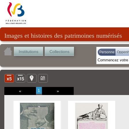
Images et histoires des patrimoines numérisés
Institutions
Collections
Personne
Oppenh
1
«
»