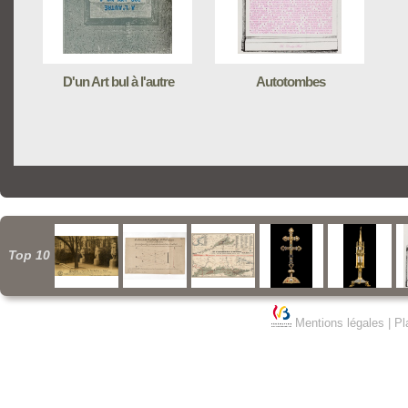
D'un Art bul à l'autre
Autotombes
Top 10
Mentions légales
|
Pl