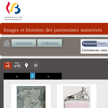
Images et histoires des patrimoines numérisés
Institutions
Collections
Personne
Pierre,
1
«
»