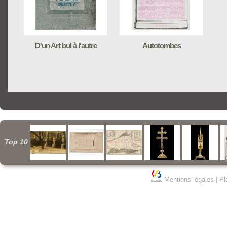
D'un Art bul à l'autre
Autotombes
Top 10
Mentions légales
|
Pl