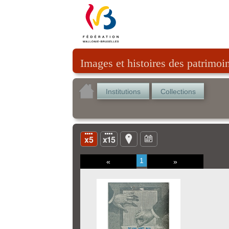
Images et histoires des patrimoi
Institutions
Collections
1
«
»