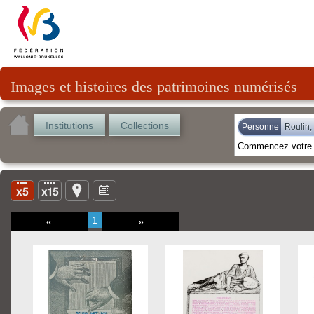
Images et histoires des patrimoines numérisés
Institutions
Collections
Personne
Roulin, 
1
«
»