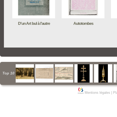
D'un Art bul à l'autre
Autotombes
Top 10
Mentions légales
|
Pl