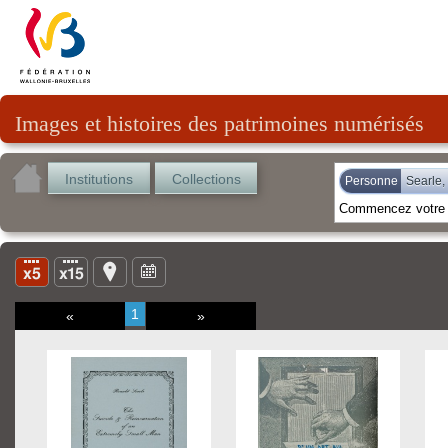
Images et histoires des patrimoines numérisés
Institutions
Collections
Personne
Searle,
1
«
»