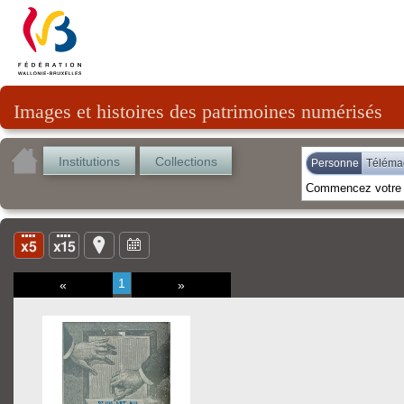
Images et histoires des patrimoines numérisés
Institutions
Collections
Personne
Téléma
1
«
»