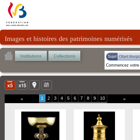
Images et histoires des patrimoines numérisés
Institutions
Collections
Sujet
Objet liturg
1
2
3
4
5
6
7
8
9
10
«
»