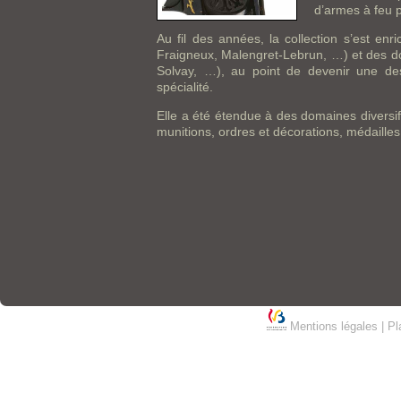
d’armes à feu p
Au fil des années, la collection s’est enr
Fraigneux, Malengret-Lebrun, …) et des do
Solvay, …), au point de devenir une d
spécialité.
Elle a été étendue à des domaines diversi
munitions, ordres et décorations, médaille
Mentions légales
|
Pl