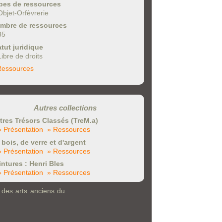
pes de ressources
Objet-Orfèvrerie
mbre de ressources
35
atut juridique
Libre de droits
Ressources
Autres collections
tres Trésors Classés (TreM.a)
» Présentation
» Ressources
 bois, de verre et d'argent
» Présentation
» Ressources
intures : Henri Bles
» Présentation
» Ressources
 des arts anciens du