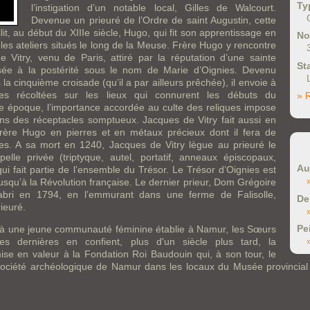
Ty
l’instigation d’un notable local, Gilles de Walcourt.
Devenue un prieuré de l’Ordre de saint Augustin, cette
t, au début du XIIIe siècle, Hugo, qui fit son apprentissage en
No
 les ateliers situés le long de la Meuse. Frère Hugo y rencontre
Vitry, venu de Paris, attiré par la réputation d’une sainte
St
ée à la postérité sous le nom de Marie d’Oignies. Devenu
a cinquième croisade (qu’il a par ailleurs prêchée), il envoie à
ues récoltées sur les lieux qui connurent les débuts du
» 
te époque, l’importance accordée au culte des reliques impose
ns des réceptacles somptueux. Jacques de Vitry fait aussi en
rère Hugo en pierres et en métaux précieux dont il fera de
ires. A sa mort en 1240, Jacques de Vitry lègue au prieuré le
lle privée (triptyque, autel, portatif, anneaux épiscopaux,
Au
ui fait partie de l’ensemble du Trésor. Le Trésor d’Oignies est
usqu’à la Révolution française. Le dernier prieur, Dom Grégoire
l’abri en 1794, en l’emmurant dans une ferme de Falisolle,
De
ieuré.
Pe
ie à une jeune communauté féminine établie à Namur, les Sœurs
s dernières en confient, plus d'un siècle plus tard, la
ise en valeur à la Fondation Roi Baudouin qui, à son tour, le
ociété archéologique de Namur dans les locaux du Musée provincial