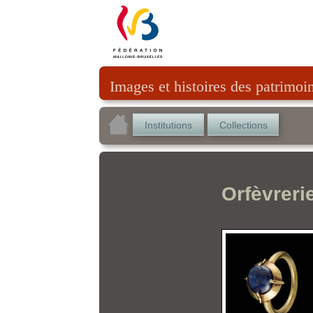
Images et histoires des patrimoi
Institutions
Collections
Orfèvreri