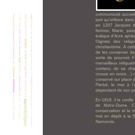
communauté accueilli
tant qu’orfèvre dans
en 1207 Jacques de 
femme, Marie, pass
évêque d’Acre après l
Oignies des reliq
christianisme. À cet
de les conserver da
sorte de pourvoir F
merveilleux reliqua
contenu de sa chape
crosse en ivoire…) q
conservé sur place j
Pierlot, le met à 
dépendant de son pr
En 1818, il le conf
de Notre-Dame. Ce
conservation et la m
met en dépôt à la S
Namurois.