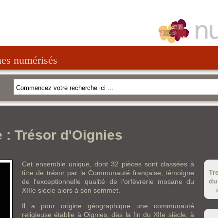
nes numérisés
e : Trésor d'Oignies
Cet ensemble unique, dont 32 pièces sont classées à
Tr
titre de trésor par la Communauté française, témoigne
du
de l’exceptionnelle qualité de l’orfèvrerie mosane du
XIIIe siècle alors à son sommet.
Il a pour origine géographique une communauté
religieuse établie à Oignies, dès la fin du XIIe siècle, à