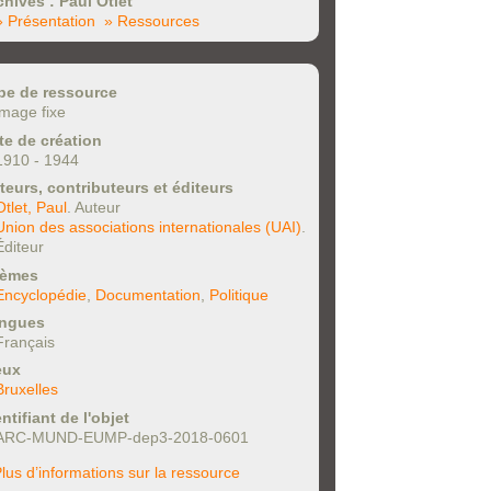
chives : Paul Otlet
» Présentation
» Ressources
pe de ressource
image fixe
te de création
1910 - 1944
teurs, contributeurs et éditeurs
Otlet, Paul
. Auteur
Union des associations internationales (UAI)
.
Éditeur
èmes
Encyclopédie
,
Documentation
,
Politique
ngues
Français
eux
Bruxelles
ntifiant de l'objet
ARC-MUND-EUMP-dep3-2018-0601
lus d’informations sur la ressource