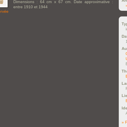
Ar
Dimensions : 64 cm x 67 cm. Date approximative :
entre 1910 et 1944
ervée
Ty
Da
Au
Th
La
Li
Ide
» P