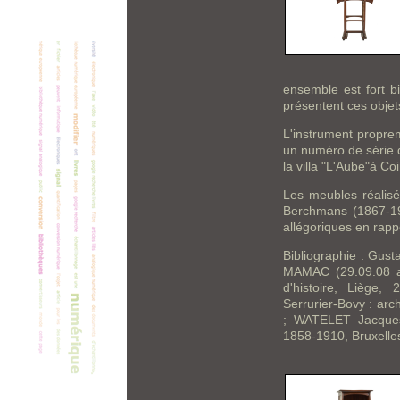
ensemble est fort b
présentent ces objet
L'instrument proprem
un numéro de série d
la villa "L'Aube"à Coi
Les meubles réalisé
Berchmans (1867-19
allégoriques en rapp
Bibliographie : Gust
MAMAC (29.09.08 au 
d'histoire, Liège
Serrurier-Bovy : arch
; WATELET Jacques-
1858-1910, Bruxelle