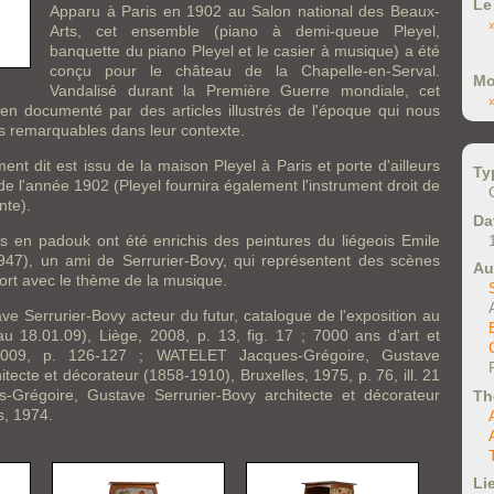
Le
Apparu à Paris en 1902 au Salon national des Beaux-
Arts, cet ensemble (piano à demi-queue Pleyel,
banquette du piano Pleyel et le casier à musique) a été
conçu pour le château de la Chapelle-en-Serval.
Mo
Vandalisé durant la Première Guerre mondiale, cet
ien documenté par des articles illustrés de l'époque qui nous
s remarquables dans leur contexte.
ent dit est issu de la maison Pleyel à Paris et porte d'ailleurs
Ty
e l'année 1902 (Pleyel fournira également l'instrument droit de
nte).
Da
s en padouk ont été enrichis des peintures du liégeois Emile
47), un ami de Serrurier-Bovy, qui représentent des scènes
Au
ort avec le thème de la musique.
ave Serrurier-Bovy acteur du futur, catalogue de l'exposition au
18.01.09), Liège, 2008, p. 13, fig. 17 ; 7000 ans d'art et
, 2009, p. 126-127 ; WATELET Jacques-Grégoire, Gustave
itecte et décorateur (1858-1910), Bruxelles, 1975, p. 76, ill. 21
Grégoire, Gustave Serrurier-Bovy architecte et décorateur
Th
s, 1974.
Li