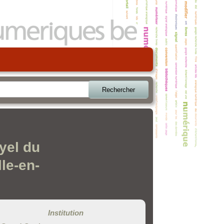
Rechercher
yel du
le-en-
Institution