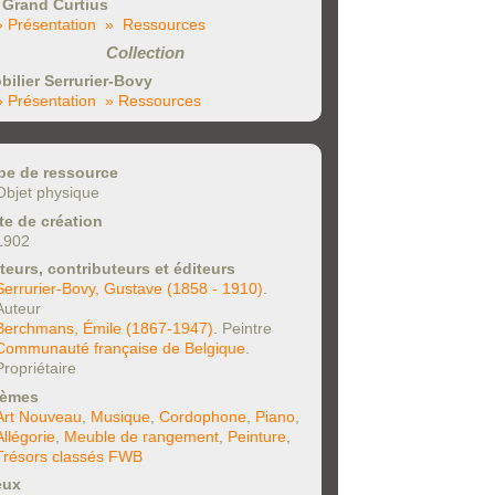
 Grand Curtius
» Présentation
» Ressources
Collection
bilier Serrurier-Bovy
» Présentation
» Ressources
pe de ressource
Objet physique
te de création
1902
teurs, contributeurs et éditeurs
Serrurier-Bovy, Gustave (1858 - 1910)
.
Auteur
Berchmans, Émile (1867-1947)
. Peintre
Communauté française de Belgique
.
Propriétaire
èmes
Art Nouveau
,
Musique
,
Cordophone
,
Piano
,
Allégorie
,
Meuble de rangement
,
Peinture
,
Trésors classés FWB
eux