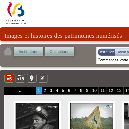
Images et histoires des patrimoines numérisés
Institutions
Collections
Institution
Radio-t
1
2
3
4
5
6
7
8
9
10
11
12
13
1
«