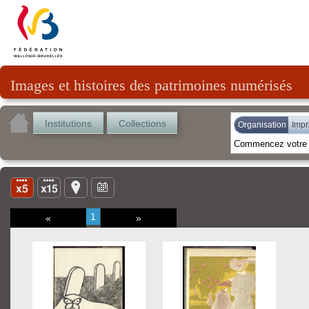
Images et histoires des patrimoines numérisés
Institutions
Collections
Organisation
Impr
1
«
»