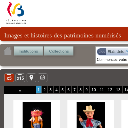
Images et histoires des patrimoines numérisés
Institutions
Collections
Lieu
Etats-Unis
1
2
3
4
5
6
7
8
9
10
11
12
13
1
«