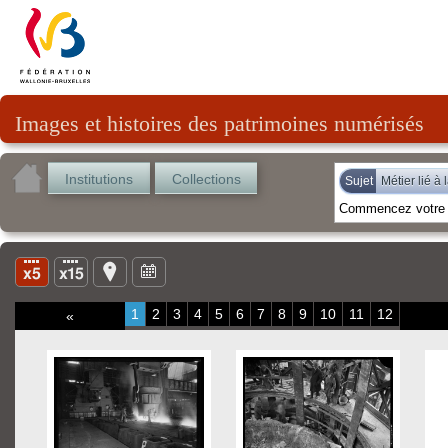
Images et histoires des patrimoines numérisés
Institutions
Collections
Sujet
Métier lié à 
1
2
3
4
5
6
7
8
9
10
11
12
«