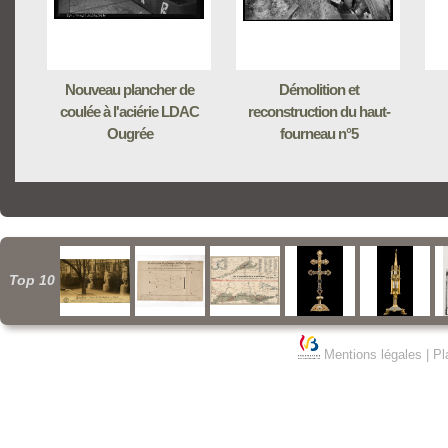
Nouveau plancher de
Démolition et
coulée à l'aciérie LDAC
reconstruction du haut-
Ougrée
fourneau n°5
Top 10
Mentions légales
|
Pl