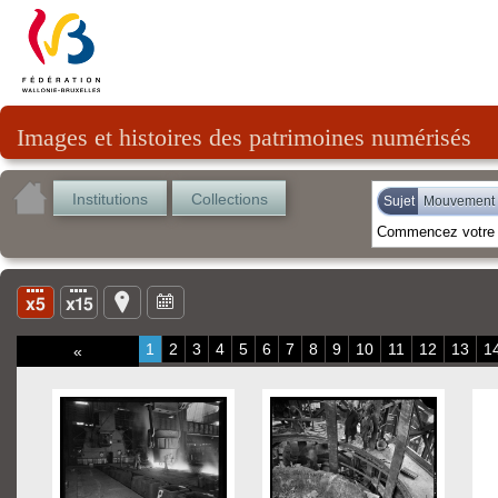
Images et histoires des patrimoines numérisés
Institutions
Collections
Sujet
Mouvement
1
2
3
4
5
6
7
8
9
10
11
12
13
1
«