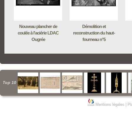
Nouveau plancher de
Démolition et
coulée à l'aciérie LDAC
reconstruction du haut-
Ougrée
fourneau n°5
Top 10
Mentions légales
|
Pl