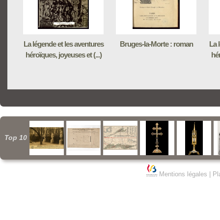
La légende et les aventures
Bruges-la-Morte : roman
La 
héroïques, joyeuses et (...)
hér
Top 10
Mentions légales
|
Pl