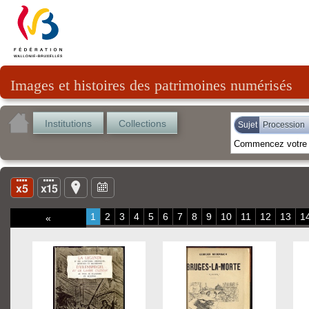
Images et histoires des patrimoines numérisés
Institutions
Collections
Sujet
Procession
1
2
3
4
5
6
7
8
9
10
11
12
13
1
«