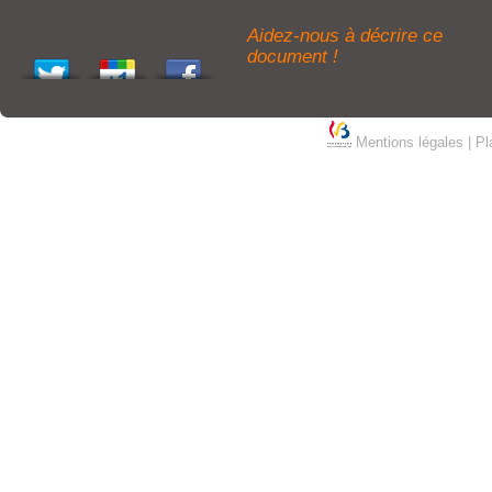
Aidez-nous à décrire ce
document !
Mentions légales
|
Pl