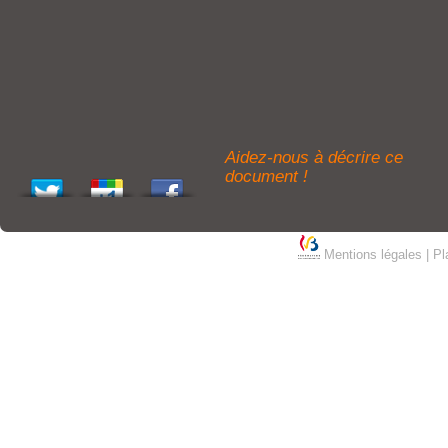
Aidez-nous à décrire ce
document !
Mentions légales
|
Pl