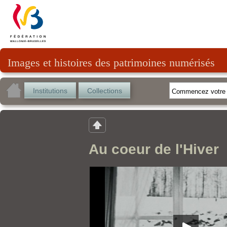
Images et histoires des patrimoines numérisés
Institutions
Collections
Au coeur de l'Hiver