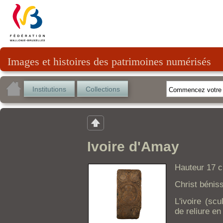
Images et histoires des patrimoines numérisés
Institutions
Collections
Ivoire d'Amay
Hauteur 17 c
Christ bénis
L'ivoire (scu
de reliure en 