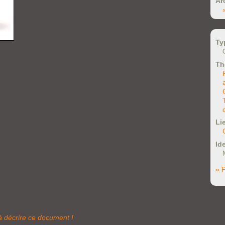
Ar
Ty
Th
Li
Ide
» P
à décrire ce document !