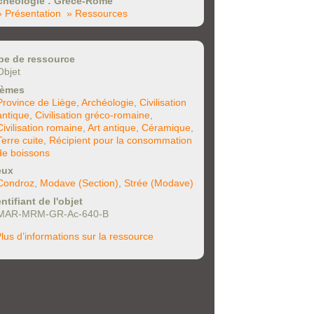
chéologie : Grèce-Rome
» Présentation
» Ressources
pe de ressource
Objet
èmes
Province de Liège
,
Archéologie
,
Civilisation
antique
,
Civilisation gréco-romaine
,
Civilisation romaine
,
Art antique
,
Céramique
,
Terre cuite
,
Récipient pour la consommation
de boissons
eux
Condroz
,
Modave (Section)
,
Strée (Modave)
ntifiant de l'objet
MAR-MRM-GR-Ac-640-B
lus d’informations sur la ressource