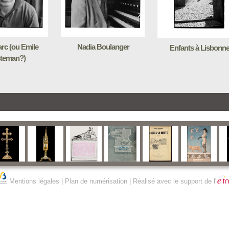
rc (ou Emile
Nadia Boulanger
Enfants à Lisbonn
teman?)
Mentions légales
|
Plan de numérisation
| Réalisé avec le support de l'