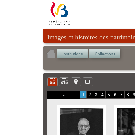
Images et histoires des patrimoi
Institutions
Collections
1
2
3
4
5
6
7
8
«