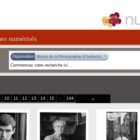
nes numérisés
×
Organisation
Musée de la Photographie (Charleroi)
9
10
11
12
13
14
15
...
144
»