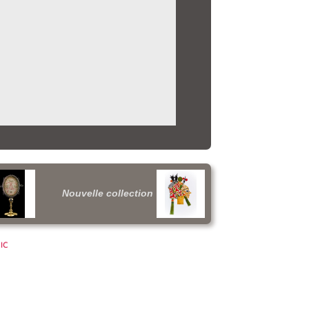
Nouvelle collection