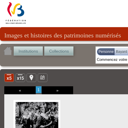
Images et histoires des patrimoines numérisés
Institutions
Collections
Personne
Bayard 
1
«
»