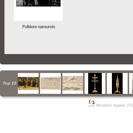
Folklore namurois
Top 10
Mentions légales
|
Pl