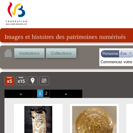
Images et histoires des patrimoines numérisés
Institutions
Collections
×
Personne
Ève
1
2
«
»