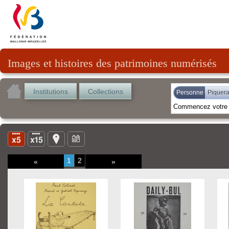
Images et histoires des patrimoines numérisés
Institutions
Collections
Personne
Piquera
1
2
«
»