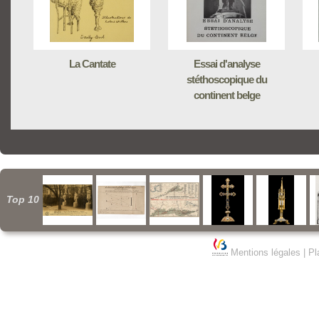
La Cantate
Essai d'analyse
stéthoscopique du
continent belge
Top 10
Mentions légales
|
Pl