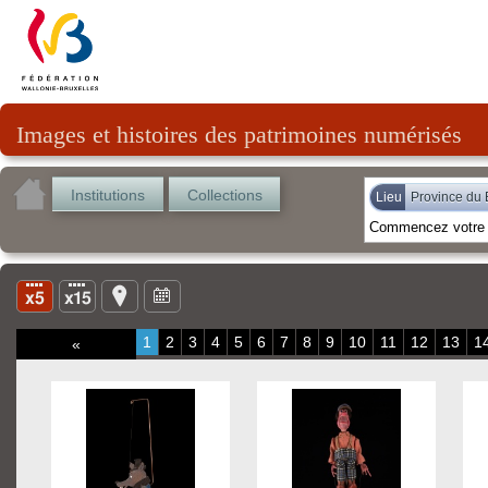
Images et histoires des patrimoines numérisés
Institutions
Collections
Lieu
Province du 
1
2
3
4
5
6
7
8
9
10
11
12
13
1
«