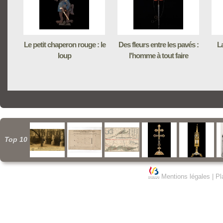
Le petit chaperon rouge : le
Des fleurs entre les pavés :
La
loup
l'homme à tout faire
Top 10
Mentions légales
|
Pl