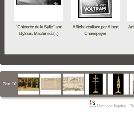
"Chicorée de la Sylle" sprl
Affiche réalisée par Albert
Art
Byloos. Machine à (...)
Chavepeyer
Top 10
Mentions légales
|
Pl