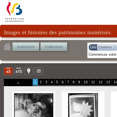
Images et histoires des patrimoines numérisés
Institutions
Collections
×
Lieu
Charleroi
1
2
3
4
5
6
7
8
9
10
11
12
13
1
«