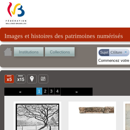
Images et histoires des patrimoines numérisés
Institutions
Collections
×
Sujet
Clôture
1
2
3
4
«
»