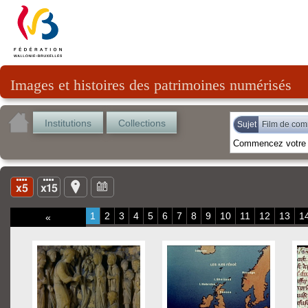
Images et histoires des patrimoines numérisés
Institutions
Collections
Sujet
Film de co
1
2
3
4
5
6
7
8
9
10
11
12
13
1
«