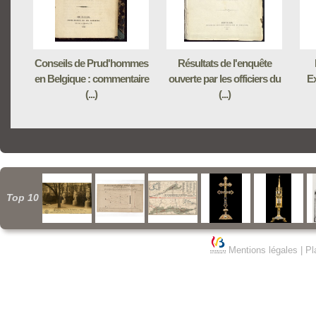
Conseils de Prud'hommes
Résultats de l'enquête
en Belgique : commentaire
ouverte par les officiers du
Ex
(...)
(...)
Top 10
Mentions légales
|
Pl