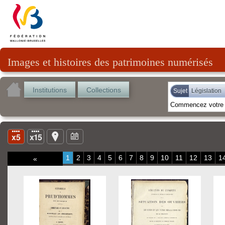
Images et histoires des patrimoines numérisés
Institutions
Collections
Sujet
Législation
1
2
3
4
5
6
7
8
9
10
11
12
13
1
«