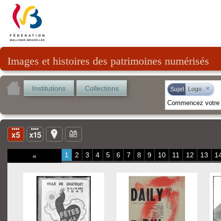
Images et histoires des patrimoines numérisés
Institutions
Collections
×
Sujet
Logo
1
2
3
4
5
6
7
8
9
10
11
12
13
1
«