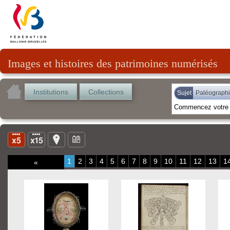
Images et histoires des patrimoines numérisés
Institutions
Collections
Sujet
Paléograph
1
2
3
4
5
6
7
8
9
10
11
12
13
1
«