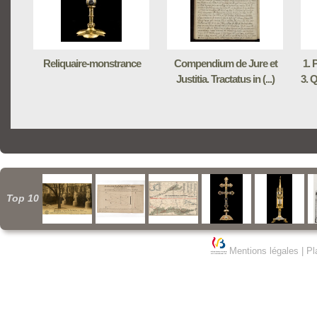
Reliquaire-monstrance
Compendium de Jure et
1. 
Justitia. Tractatus in (...)
3. Q
Top 10
Mentions légales
|
Pl