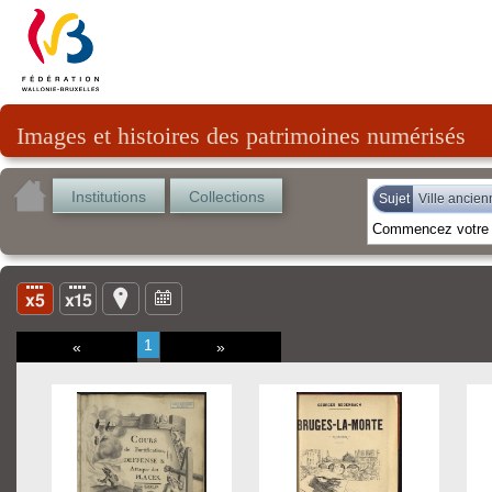
Images et histoires des patrimoines numérisés
Institutions
Collections
Sujet
Ville ancien
1
«
»