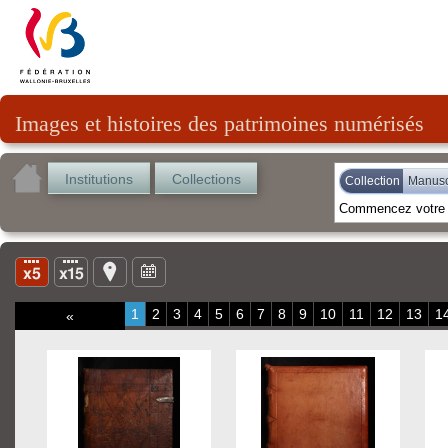
Images et histoires des patrimoines numérisés
Institutions
Collections
Collection
Manusc
1
2
3
4
5
6
7
8
9
10
11
12
13
1
«