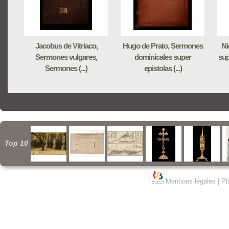
Jacobus de Vitriaco,
Hugo de Prato, Sermones
Ni
Sermones vulgares,
dominicales super
sup
Sermones (...)
epistolas (...)
Top 10
Mentions légales
|
Pl