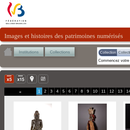
Images et histoires des patrimoines numérisés
Institutions
Collections
Collection
Collec
1
2
3
4
5
6
7
8
9
10
11
12
13
1
«