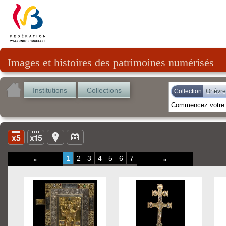
Images et histoires des patrimoines numérisés
Institutions
Collections
Collection
Orfèvre
1
2
3
4
5
6
7
«
»