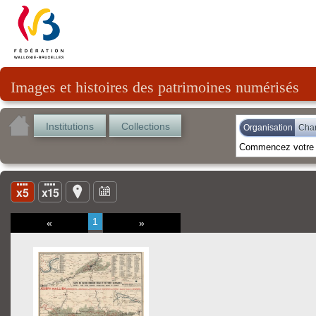
Images et histoires des patrimoines numérisés
Institutions
Collections
Organisation
Char
1
«
»