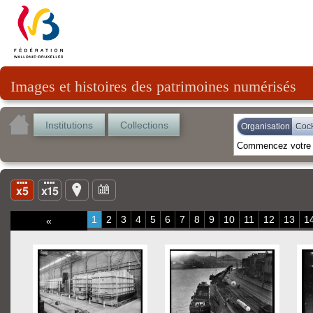
Images et histoires des patrimoines numérisés
Institutions
Collections
Organisation
Cock
1
2
3
4
5
6
7
8
9
10
11
12
13
1
«