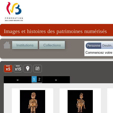
Images et histoires des patrimoines numérisés
Institutions
Collections
Personne
Deulin,
1
2
«
»