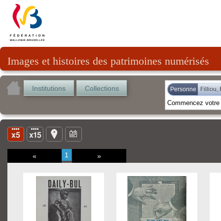
Images et histoires des patrimoines numérisés
Institutions
Collections
Personne
Filliou,
1
«
»