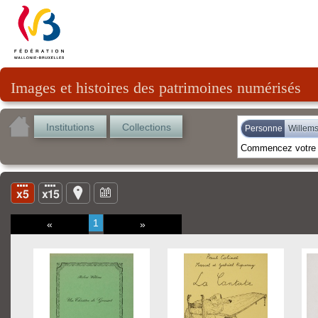
Images et histoires des patrimoines numérisés
Institutions
Collections
Personne
Willems
1
«
»