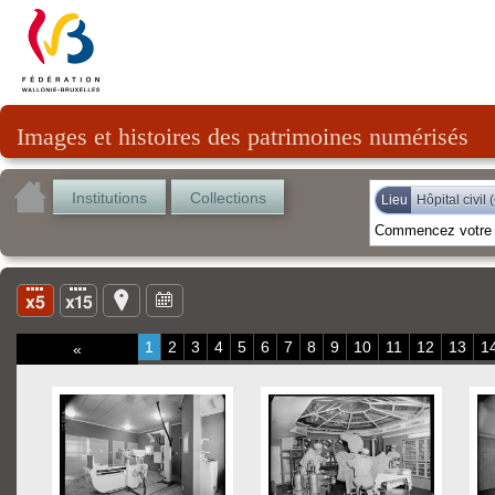
Images et histoires des patrimoines numérisés
Institutions
Collections
Lieu
Hôpital civil 
1
2
3
4
5
6
7
8
9
10
11
12
13
1
«