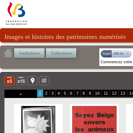
Images et histoires des patrimoines numérisés
Institutions
Collections
×
Sujet
Affiche
1
2
3
4
5
6
7
8
9
10
11
12
13
1
«