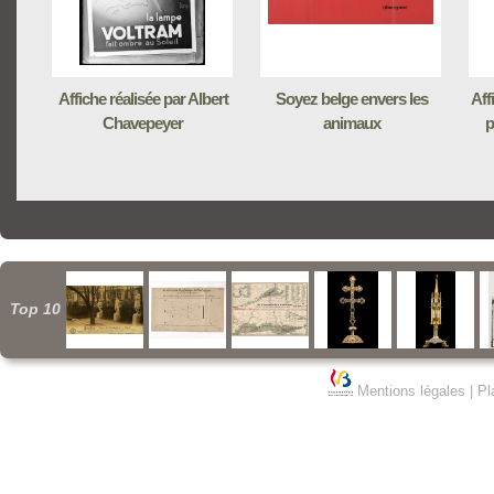
Affiche réalisée par Albert
Soyez belge envers les
Aff
Chavepeyer
animaux
p
Top 10
Mentions légales
|
Pl