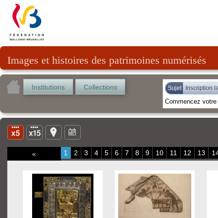
Images et histoires des patrimoines numérisés
Institutions
Collections
Sujet
Inscription l
1
2
3
4
5
6
7
8
9
10
11
12
13
1
«