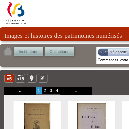
Images et histoires des patrimoines numérisés
Institutions
Collections
Sujet
Mélancolie
1
2
3
4
«
»