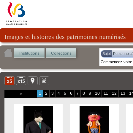
Images et histoires des patrimoines numérisés
Institutions
Collections
Sujet
Personne cé
1
2
3
4
5
6
7
8
9
10
11
12
13
1
«