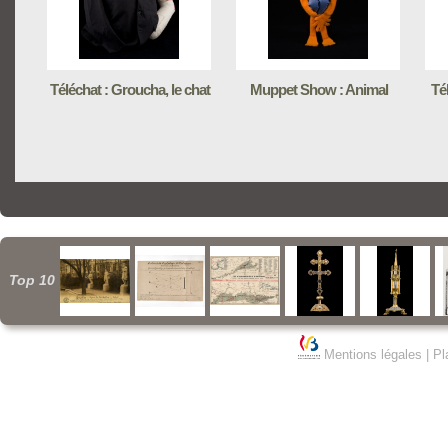
Téléchat : Groucha, le chat
Muppet Show : Animal
Tél
Top 10
Mentions légales
|
Pl