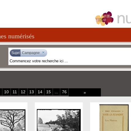
nes numérisés
×
Sujet
Campagne
9
10
11
12
13
14
15
...
76
»