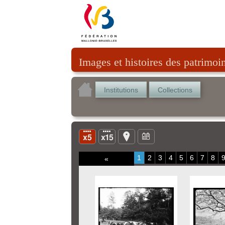
Images et histoires des patrimoi
Institutions
Collections
1
2
3
4
5
6
7
8
«