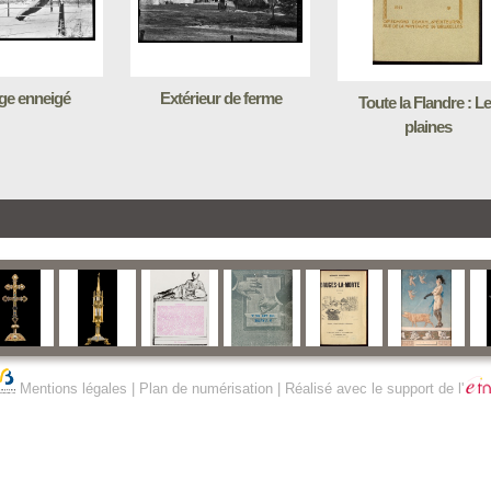
ge enneigé
Extérieur de ferme
Toute la Flandre : L
plaines
Mentions légales
|
Plan de numérisation
| Réalisé avec le support de l'