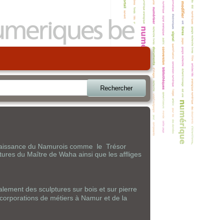
Rechercher
enaissance du Namurois comme
le
Trésor
tures du Maître de Waha ainsi que les affliges
lement des sculptures sur bois et sur pierre
corporations de métiers à Namur et de la