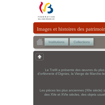
Images et histoires des patrimoi
Institutions
Collections
Le TreM.a présente des œuvres du plus
d’orfèvrerie d’Oignies, la Vierge de Marche-l
Les pièces les plus anciennes (XIIe siècle)
des XVe et XVIe siècles, des objets usu