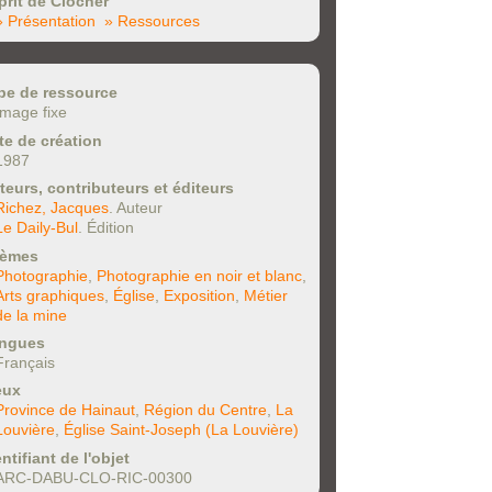
prit de Clocher
» Présentation
» Ressources
pe de ressource
Image fixe
te de création
1987
teurs, contributeurs et éditeurs
Richez, Jacques
. Auteur
Le Daily-Bul
. Édition
èmes
Photographie
,
Photographie en noir et blanc
,
Arts graphiques
,
Église
,
Exposition
,
Métier
de la mine
ngues
Français
eux
Province de Hainaut
,
Région du Centre
,
La
Louvière
,
Église Saint-Joseph (La Louvière)
ntifiant de l'objet
ARC-DABU-CLO-RIC-00300