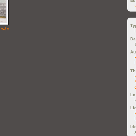
Es
Ty
ervée
Da
Au
Th
La
Li
Ide